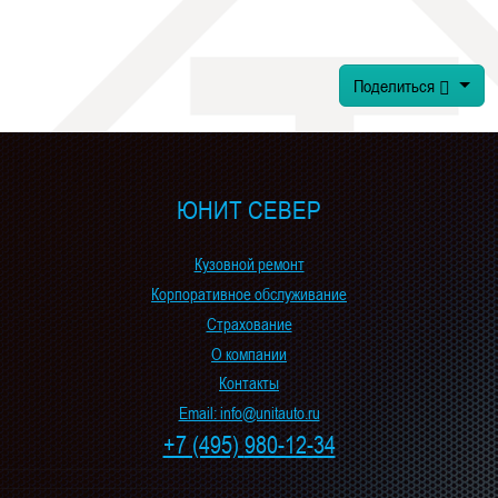
Поделиться
ЮНИТ СЕВЕР
Кузовной ремонт
Корпоративное обслуживание
Страхование
О компании
Контакты
Email: info@unitauto.ru
+7 (495)
980-12-34